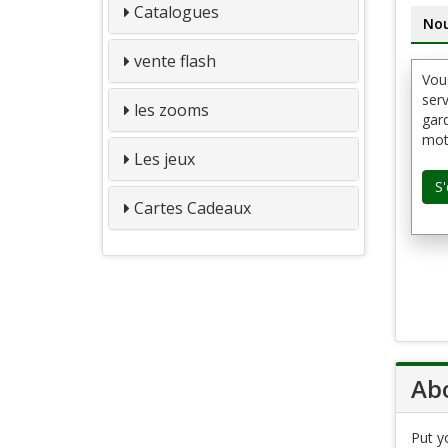
Catalogues
Nou
vente flash
Vou
serv
les zooms
gard
mot 
Les jeux
Cartes Cadeaux
Abo
Put yo