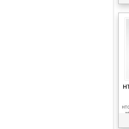
H
HTC
w