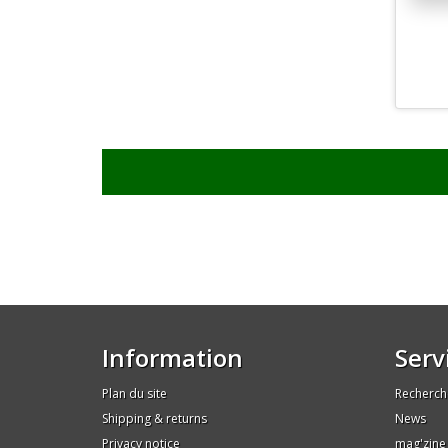
Information
Serv
Plan du site
Recherch
Shipping & returns
News
Privacy notice
mag'zine