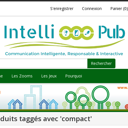
S'enregistrer
Connexion
Panier
(0)
Rechercher
ne
Les Zooms
Les Jeux
Pourquoi
duits taggés avec 'compact'