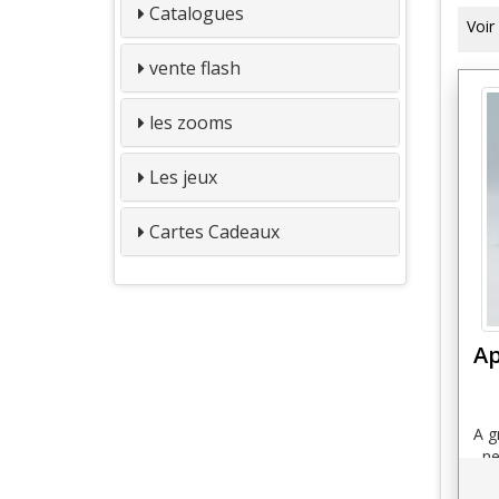
Catalogues
Voi
vente flash
les zooms
Les jeux
Cartes Cadeaux
Ap
A g
ne