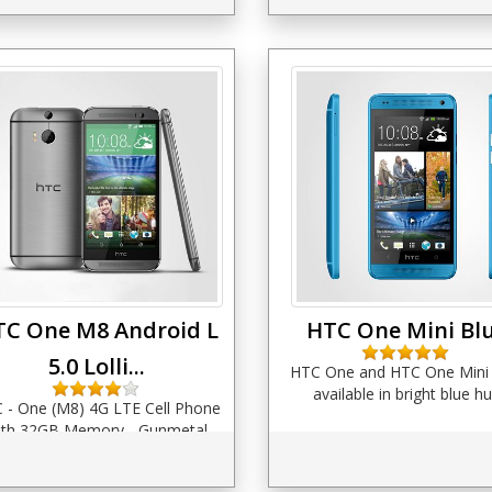
TC One M8 Android L
HTC One Mini Bl
5.0 Lolli...
HTC One and HTC One Mini
available in bright blue h
 - One (M8) 4G LTE Cell Phone
ith 32GB Memory - Gunmetal
(Sprint)