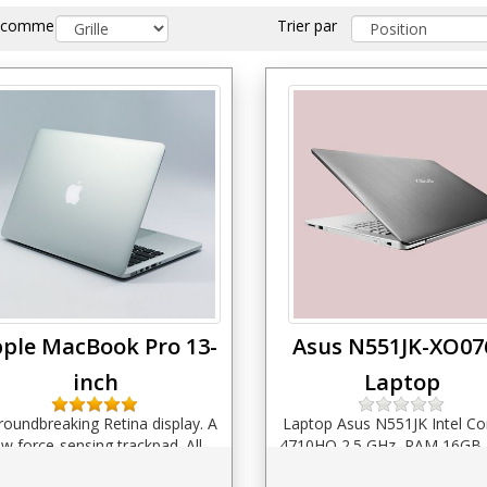
r comme
Trier par
ple MacBook Pro 13-
Asus N551JK-XO0
inch
Laptop
roundbreaking Retina display. A
Laptop Asus N551JK Intel Cor
w force-sensing trackpad. All-
4710HQ 2.5 GHz, RAM 16GB
flash architecture. Pow...
1TB, Video NVidia GTX 850M