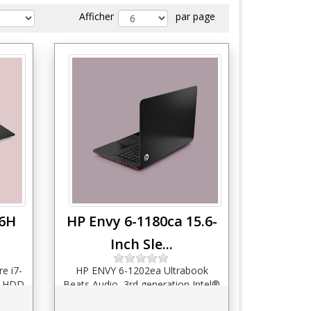
Afficher
par page
76H
HP Envy 6-1180ca 15.6-
Inch Sle...
e i7-
HP ENVY 6-1202ea Ultrabook
, HDD
Beats Audio, 3rd generation Intel®
 ...
CoreTM i7-3517U processor, 8...