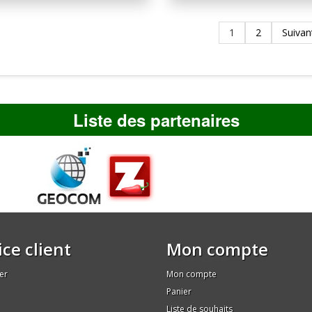
1
2
Suivan
Liste des partenaires
ice client
Mon compte
er
Mon compte
Panier
Liste de souhaits